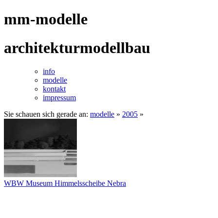
mm-modelle
architekturmodellbau
info
modelle
kontakt
impressum
Sie schauen sich gerade an:
modelle
»
2005
»
WBW Museum Himmelsscheibe Nebra